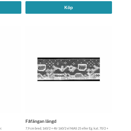
Köp
Fåfängan längd
r.
7,9 cm bred, 160/2 + 4tr 160/2 el NIAS 25 eller Eg. kat. 70/2 +