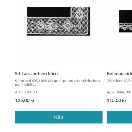
S:t Larsspetsen hörn
Bellmansud
5,4 cm bred, 50/2+18/5, 35+1par, 1 par lan, arbetsritning finns,
2,5 cm bred, 20/3, 
men medfölje...
Art nr. 0445 H
Art nr. 0446 30
125,00 kr
115,00 kr
Köp