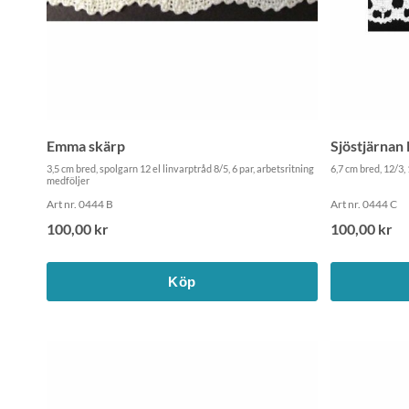
Emma skärp
Sjöstjärnan 
3,5 cm bred, spolgarn 12 el linvarptråd 8/5, 6 par, arbetsritning
6,7 cm bred, 12/3,
medföljer
Art nr. 0444 B
Art nr. 0444 C
100,00 kr
100,00 kr
Köp