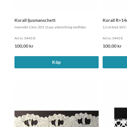
Korall ljusmanschett
Korall R=1
innermått 3,3cm, 50/3, 15 par, arbetsritning medföljer
1,5 cm bred, 50/3, 
Art nr. 0443 D
Art nr. 0443 E
100,00 kr
100,00 kr
Köp