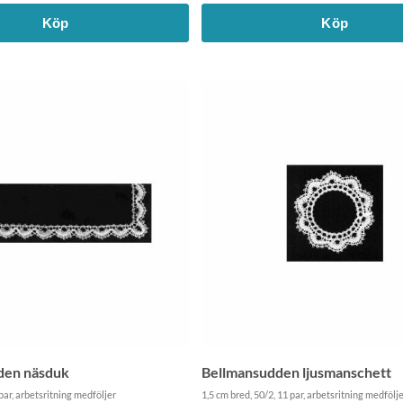
Köp
Köp
den näsduk
Bellmansudden ljusmanschett
 par, arbetsritning medföljer
1,5 cm bred, 50/2, 11 par, arbetsritning medfölje