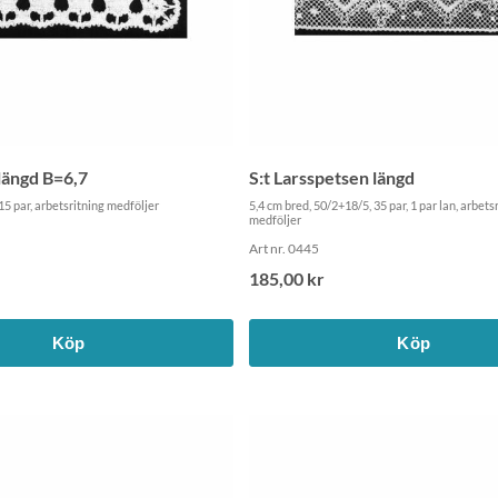
längd B=6,7
S:t Larsspetsen längd
 15 par, arbetsritning medföljer
5,4 cm bred, 50/2+18/5, 35 par, 1 par lan, arbets
medföljer
Art nr. 0445
185,00 kr
Köp
Köp