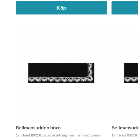
Köp
Bellmansudden hörn
Bellmansud
1 cm bred, 80/2, 8 par, arbetsritning finns, men medföljer ej
1 cm bred, 80/2, 8