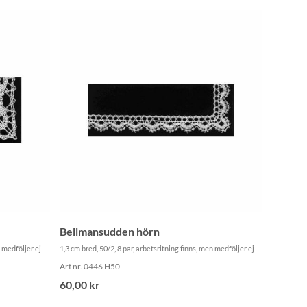
Bellmansudden hörn
n medföljer ej
1,3 cm bred, 50/2, 8 par, arbetsritning finns, men medföljer ej
Art nr. 0446 H50
60,00 kr