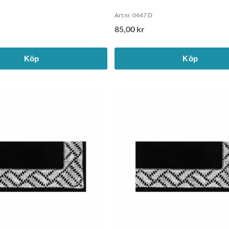
Art nr. 0447 D
85,00 kr
Köp
Köp