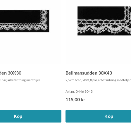
den 30X30
Bellmansudden 30X43
8 par, arbetsritning medföljer
2,5 cm bred, 20/3, 8 par, arbetsritning medföljer
Art nr. 0446 3043
115,00 kr
Köp
Köp