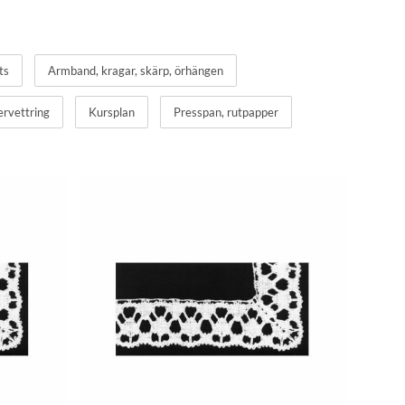
ts
Armband, kragar, skärp, örhängen
ervettring
Kursplan
Presspan, rutpapper