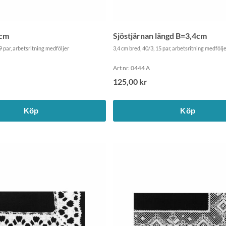
4cm
Sjöstjärnan längd B=3,4cm
9 par, arbetsritning medföljer
3,4 cm bred, 40/3, 15 par, arbetsritning medfölj
Art nr. 0444 A
125,00 kr
Köp
Köp