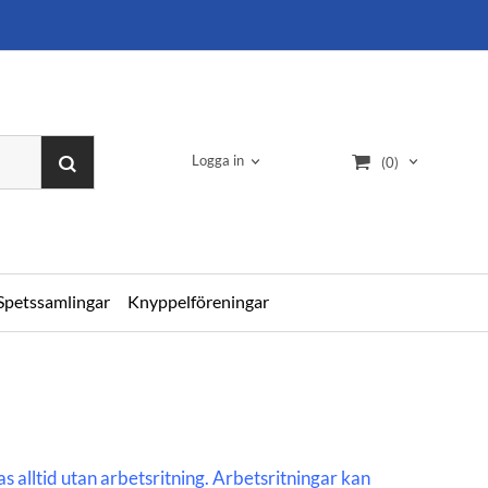
Logga in
(0)
Spetssamlingar
Knyppelföreningar
alltid utan arbetsritning. Arbetsritningar kan