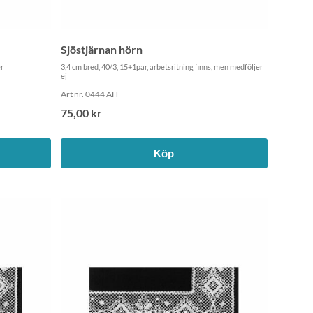
Sjöstjärnan hörn
er
3,4 cm bred, 40/3, 15+1par, arbetsritning finns, men medföljer
ej
Art nr. 0444 AH
75,00 kr
Köp