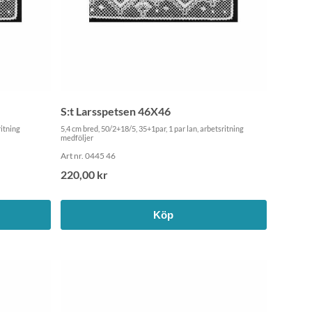
S:t Larsspetsen 46X46
ritning
5,4 cm bred, 50/2+18/5, 35+1par, 1 par lan, arbetsritning
medföljer
Art nr. 0445 46
220,00 kr
Köp