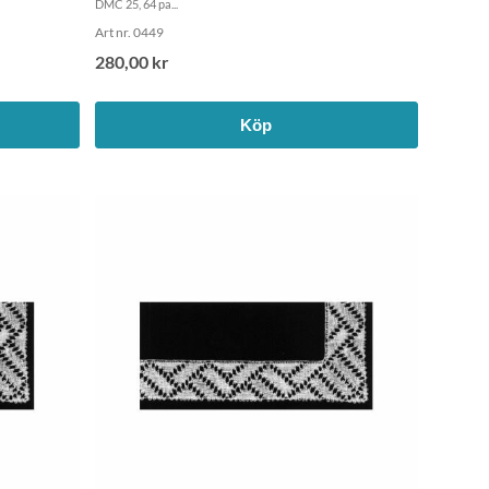
DMC 25, 64 pa...
Art nr. 0449
280,00 kr
Köp