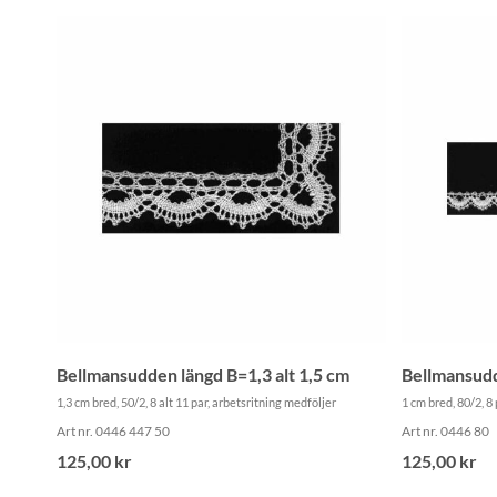
Bellmansudden längd B=1,3 alt 1,5 cm
Bellmansud
1,3 cm bred, 50/2, 8 alt 11 par, arbetsritning medföljer
1 cm bred, 80/2, 8
Art nr. 0446 447 50
Art nr. 0446 80
125,00 kr
125,00 kr