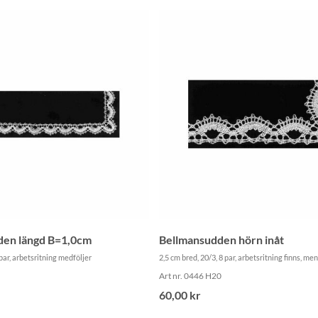
den längd B=1,0cm
Bellmansudden hörn inåt
 par, arbetsritning medföljer
2,5 cm bred, 20/3, 8 par, arbetsritning finns, me
Art nr. 0446 H20
60,00 kr