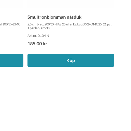
Smultronblomman näsduk
2 el.100/2 +DMC
2,5 cm bred, 200/2+NIAS 25 eller Eg.kat.80/2+DMC25, 21 par,
1 par lan, arbets...
Art nr. 0104 N
185,00 kr
Köp