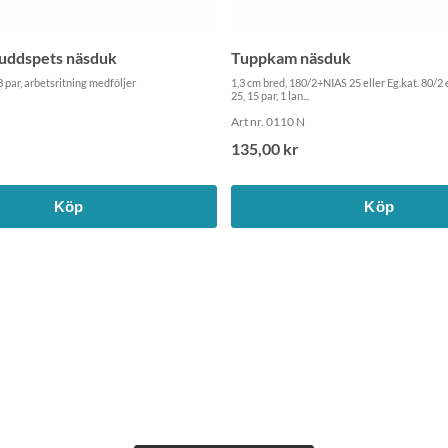
uddspets näsduk
Tuppkam näsduk
8 par, arbetsritning medföljer
1,3 cm bred, 180/2+NIAS 25 eller Eg.kat. 80/
25, 15 par, 1 lan...
Art nr. 0110 N
135,00 kr
Köp
Köp