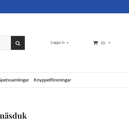
Logga in
(0)
Spetssamlingar
Knyppelföreningar
 näsduk