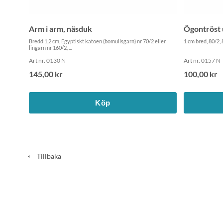
Arm i arm, näsduk
Ögontröst 
Bredd 1,2 cm, Egyptiskt katoen (bomullsgarn) nr 70/2 eller
1 cm bred, 80/2, 
lingarn nr 160/2, ...
Art nr. 0130 N
Art nr. 0157 N
145,00 kr
100,00 kr
Köp
Tillbaka