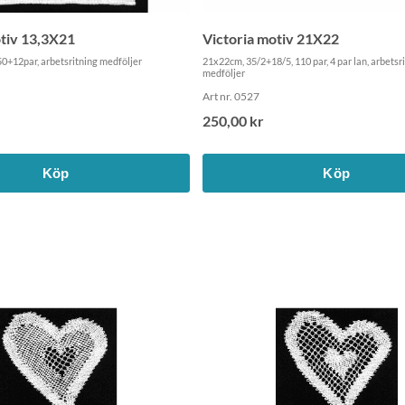
tiv 13,3X21
Victoria motiv 21X22
50+12par, arbetsritning medföljer
21x22cm, 35/2+18/5, 110 par, 4 par lan, arbetsr
medföljer
Art nr. 0527
250,00 kr
Köp
Köp