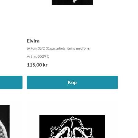
Elvira
6x7cm, 35/2, 31 par, arbetsritning medföljer
Art nr. 0529 C
115,00 kr
Köp