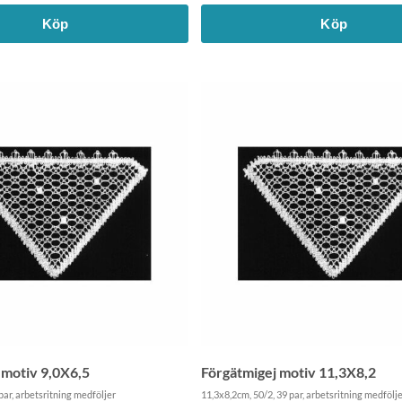
Köp
Köp
 motiv 9,0X6,5
Förgätmigej motiv 11,3X8,2
par, arbetsritning medföljer
11,3x8,2cm, 50/2, 39 par, arbetsritning medfölj