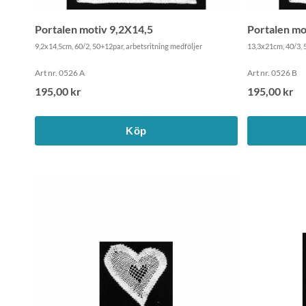
Portalen motiv 9,2X14,5
Portalen mo
9,2x14,5cm, 60/2, 50+12par, arbetsritning medföljer
13,3x21cm, 40/3, 
Art nr. 0526 A
Art nr. 0526 B
195,00 kr
195,00 kr
Köp