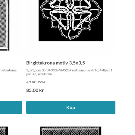
Birgittakrona motiv 3,5x3,5
rbetsritning
3,5x3,5cm, 35/3+60/2+NIAS25+ röd bomullssytråd, 4+8par, 1
par lan, arbetsritn...
Art nr. 0554
85,00 kr
Köp