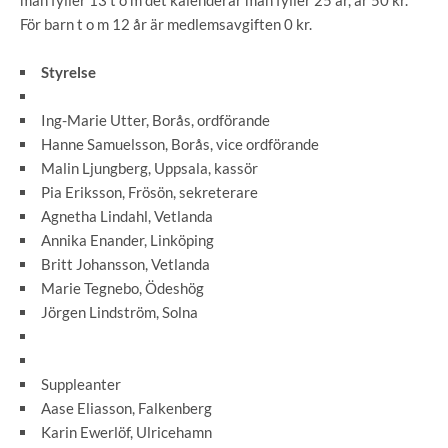
man fyller 13 t o m det kalenderår man fyller 25 år, är 50 kr.
För barn t o m 12 år är medlemsavgiften 0 kr.
Styrelse
Ing-Marie Utter, Borås, ordförande
Hanne Samuelsson, Borås, vice ordförande
Malin Ljungberg, Uppsala, kassör
Pia Eriksson, Frösön, sekreterare
Agnetha Lindahl, Vetlanda
Annika Enander, Linköping
Britt Johansson, Vetlanda
Marie Tegnebo, Ödeshög
Jörgen Lindström, Solna
Suppleanter
Aase Eliasson, Falkenberg
Karin Ewerlöf, Ulricehamn