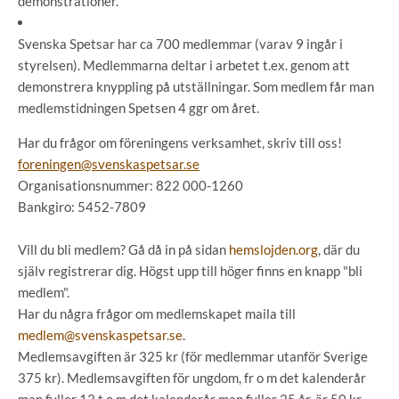
demonstrationer.
Svenska Spetsar har ca 700 medlemmar (varav 9 ingår i
styrelsen). Medlemmarna deltar i arbetet t.ex. genom att
demonstrera knyppling på utställningar. Som medlem får man
medlemstidningen Spetsen 4 ggr om året.
Har du frågor om föreningens verksamhet, skriv till oss!
foreningen@svenskaspetsar.se
Organisationsnummer: 822 000-1260
Bankgiro: 5452-7809
Vill du bli medlem? Gå då in på sidan
hemslojden.org
, där du
själv registrerar dig. Högst upp till höger finns en knapp "bli
medlem".
Har du några frågor om medlemskapet maila till
medlem@svenskaspetsar.se
.
Medlemsavgiften är 325 kr (för medlemmar utanför Sverige
375 kr). Medlemsavgiften för ungdom, fr o m det kalenderår