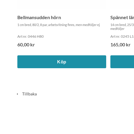
Bellmansudden hörn
Spännet l
1 cm bred, 80/2, 8 par, arbetsritning finns, men medföljer ej
14 cm bred, 25/3+
medföljer
Art nr. 0446 H80
Art nr. 0245 L
60,00 kr
165,00 kr
Köp
Tillbaka