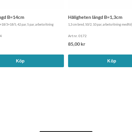
ängd B=14cm
Håligheten längd B=1,3cm
18/3+18/5, 42 par, 5 par, arbetsritning
1,3 cm bred, 50/2, 10 par, arbetsritning medföl
14
Art nr. 0172
85,00 kr
Köp
Köp