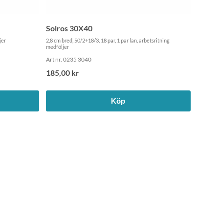
Solros 30X40
jer
2,8 cm bred, 50/2+18/3, 18 par, 1 par lan, arbetsritning
medföljer
Art nr. 0235 3040
185,00 kr
Köp