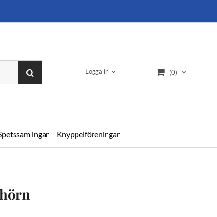
Logga in
(0)
Spetssamlingar
Knyppelföreningar
 hörn