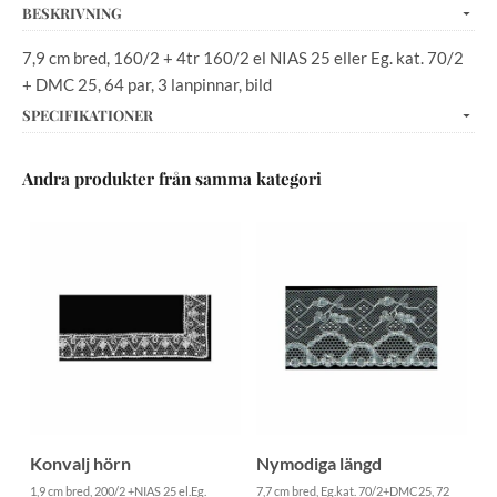
BESKRIVNING
7,9 cm bred, 160/2 + 4tr 160/2 el NIAS 25 eller Eg. kat. 70/2
+ DMC 25, 64 par, 3 lanpinnar, bild
SPECIFIKATIONER
Andra produkter från samma kategori
Konvalj hörn
Nymodiga längd
1,9 cm bred, 200/2 +NIAS 25 el.Eg.
7,7 cm bred, Eg.kat. 70/2+DMC25, 72