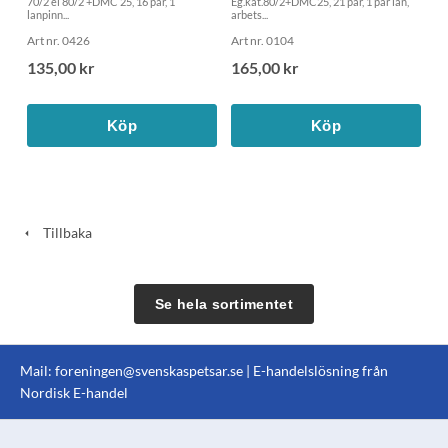
70/2 el 80/2 +DMC 25, 16 par, 1
Eg.kat.80/2+DMC25, 21 par, 1 par lan,
lanpinn...
arbets...
Art nr. 0426
Art nr. 0104
135,00 kr
165,00 kr
Köp
Köp
Tillbaka
Se hela sortimentet
Mail:
foreningen@svenskaspetsar.se
| E-handelslösning från
Nordisk E-handel