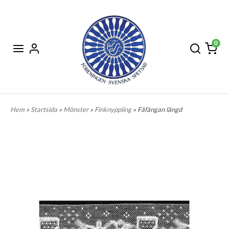
0
Hem
»
Startsida
»
Mönster
»
Finknyppling
» Fåfängan längd