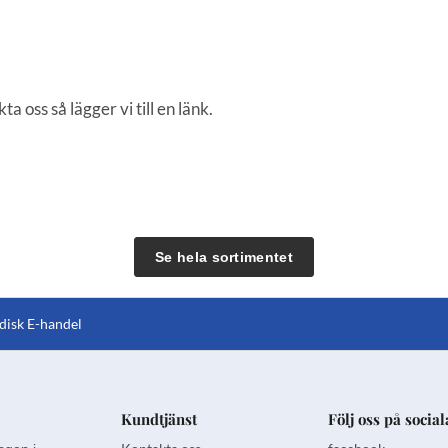
a oss så lägger vi till en länk.
Se hela sortimentet
disk E-handel
Kundtjänst
Följ oss på socia