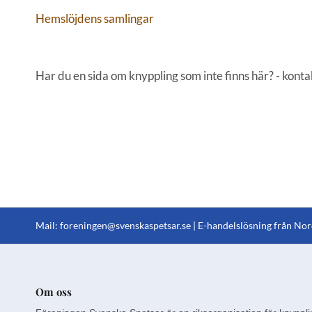
Hemslöjdens samlingar
Har du en sida om knyppling som inte finns här? - kontakt
Mail:
foreningen@svenskaspetsar.se
| E-handelslösning från
Nor
Om oss