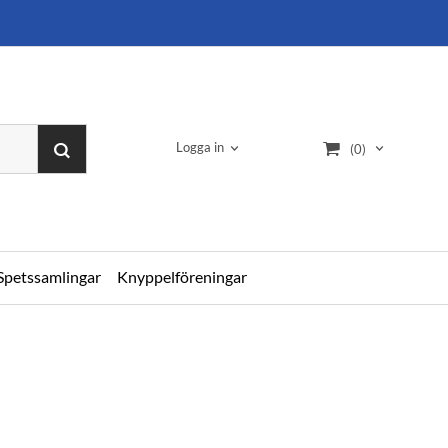
Logga in
(0)
Spetssamlingar
Knyppelföreningar