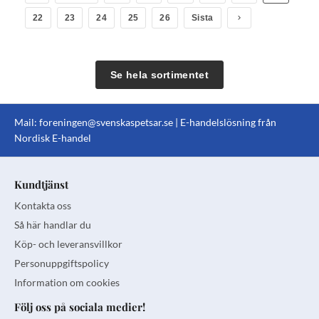
22
23
24
25
26
Sista
Se hela sortimentet
Mail:
foreningen@svenskaspetsar.se
| E-handelslösning från
Nordisk E-handel
Kundtjänst
Kontakta oss
Så här handlar du
Köp- och leveransvillkor
Personuppgiftspolicy
Information om cookies
Följ oss på sociala medier!