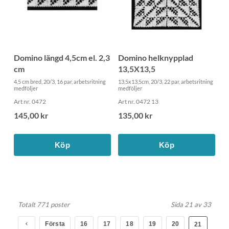
Domino längd 4,5cm el. 2,3
Domino helknypplad
cm
13,5X13,5
4,5 cm bred, 20/3, 16 par, arbetsritning
13,5x13,5cm, 20/3, 22 par, arbetsritning
medföljer
medföljer
Art nr. 0472
Art nr. 0472 13
145,00 kr
135,00 kr
Köp
Köp
Totalt 771 poster
Sida 21 av 33
Första
16
17
18
19
20
21