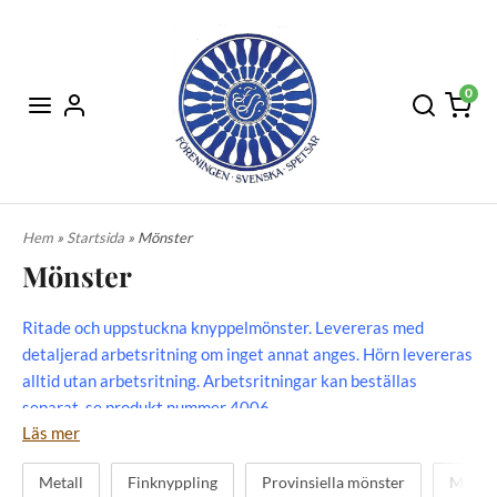
0
Hem
»
Startsida
» Mönster
Mönster
Ritade och uppstuckna knyppelmönster. Levereras med
detaljerad arbetsritning om inget annat anges. Hörn levereras
alltid utan arbetsritning. Arbetsritningar kan beställas
separat, se produkt nummer 4006.
Läs mer
Metall
Finknyppling
Provinsiella mönster
Motiv