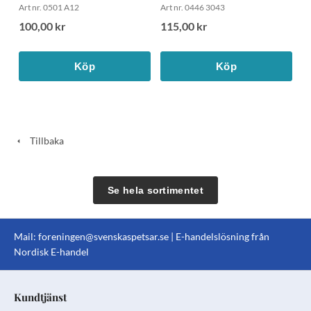
Art nr. 0501 A12
Art nr. 0446 3043
100,00 kr
115,00 kr
Köp
Köp
Tillbaka
Se hela sortimentet
Mail:
foreningen@svenskaspetsar.se
| E-handelslösning från
Nordisk E-handel
Kundtjänst