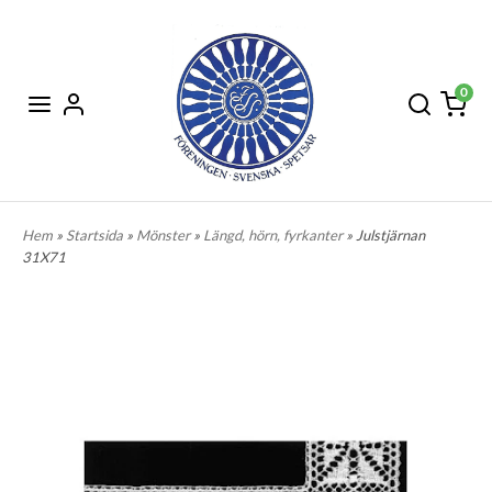
0
Hem
»
Startsida
»
Mönster
»
Längd, hörn, fyrkanter
» Julstjärnan
31X71