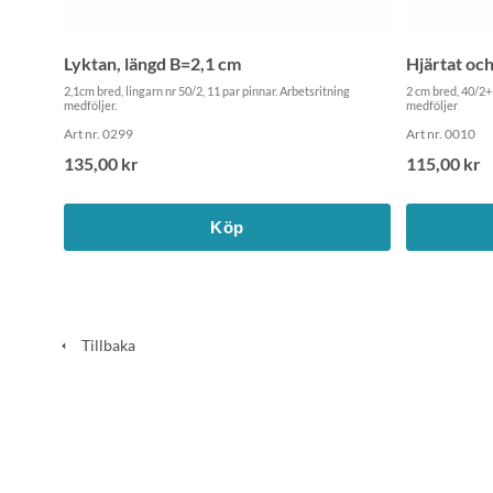
Lyktan, längd B=2,1 cm
Hjärtat och
2,1cm bred, lingarn nr 50/2, 11 par pinnar. Arbetsritning
2 cm bred, 40/2+1
medföljer.
medföljer
Art nr. 0299
Art nr. 0010
135,00 kr
115,00 kr
Köp
Tillbaka