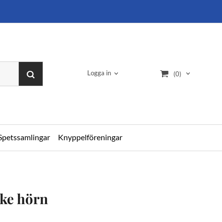
Logga in
(0)
Spetssamlingar
Knyppelföreningar
ke hörn