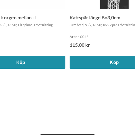
 korgen mellan -L
Kattspår längd B=3,0cm
8/5, 13 par, 1 lanpinne, arbetsritning
3 cm bred, 60/2, 16 par, 18/5 2 par, arbetsritn
Art nr. 0045
115,00 kr
Köp
Köp