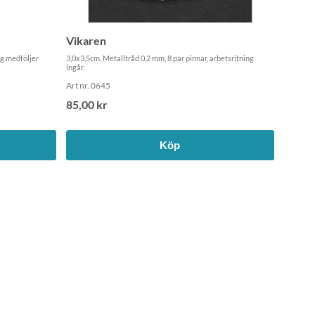
Vikaren
ing medföljer
3,0x3,5cm, Metalltråd 0,2 mm, 8 par pinnar, arbetsritning
ingår.
Art nr. 0645
85,00 kr
Köp