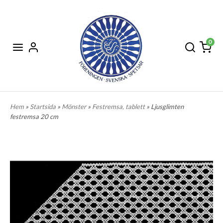
0
Hem
»
Startsida
»
Mönster
»
Festremsa, tablett
» Ljusglimten
festremsa 20 cm