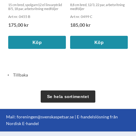
15 cm bred, spolgarn12 el linvarptråd
8,8 cm bred, 12/3, 22 par, arbetsritning
8/5, 18 par, arbetsritning medföljer
medföljer
Art nr. 0455 B
Art nr. 0499 C
175,00 kr
185,00 kr
Köp
Köp
Tillbaka
Se hela sortimentet
Mail:
foreningen@svenskaspetsar.se
| E-handelslösning från
Nordisk E-handel