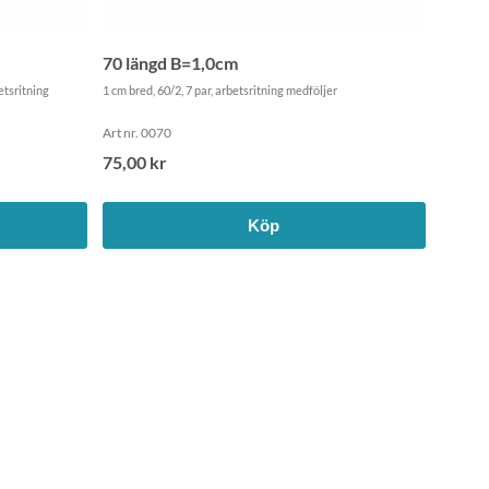
70 längd B=1,0cm
etsritning
1 cm bred, 60/2, 7 par, arbetsritning medföljer
Art nr. 0070
75,00 kr
Köp