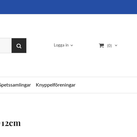
Logga in
(0)
Spetssamlingar
Knyppelföreningar
=12cm