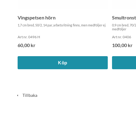
Vingspetsen hörn
Smultronst
1,7 cm bred, 50/2, 14 par, arbetsritning finns, men medföljer ej
0,9 cm bred, 70/2
medföljer
Art nr. 0496 H
Art nr. 0406
60,00 kr
100,00 kr
Köp
Tillbaka