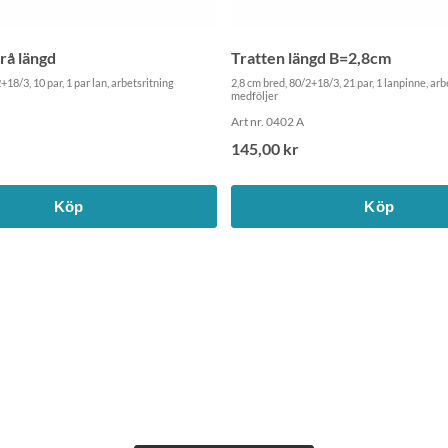
rå längd
Tratten längd B=2,8cm
+18/3, 10 par, 1 par lan, arbetsritning
2,8 cm bred, 80/2+18/3, 21 par, 1 lanpinne, arb
medföljer
Art nr. 0402 A
145,00 kr
Köp
Köp