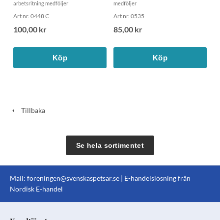
arbetsritning medföljer
medföljer
Art nr. 0448 C
Art nr. 0535
100,00 kr
85,00 kr
Köp
Köp
Tillbaka
Se hela sortimentet
Mail:
foreningen@svenskaspetsar.se
| E-handelslösning från
Nordisk E-handel