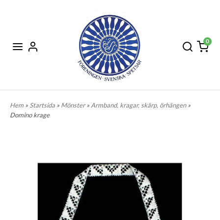
0
Hem
»
Startsida
»
Mönster
»
Armband, kragar, skärp, örhängen
»
Domino krage