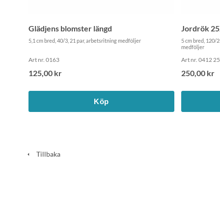
Glädjens blomster längd
Jordrök 2
5,1 cm bred, 40/3, 21 par, arbetsritning medföljer
5 cm bred, 120/2
medföljer
Art nr. 0163
Art nr. 0412 25
125,00 kr
250,00 kr
Köp
Tillbaka