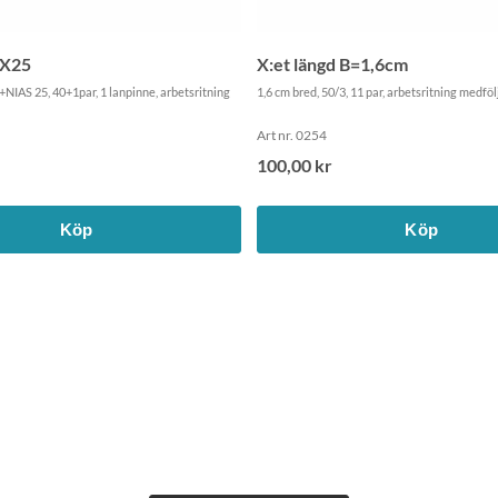
5X25
X:et längd B=1,6cm
+NIAS 25, 40+1par, 1 lanpinne, arbetsritning
1,6 cm bred, 50/3, 11 par, arbetsritning medföl
Art nr. 0254
100,00 kr
Köp
Köp