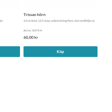
Trissan hörn
jer
2,4 cm bred, 12/3, 8 par, arbetsritning finns, men medföljer ej
Art nr. 0474 H
60,00 kr
Köp