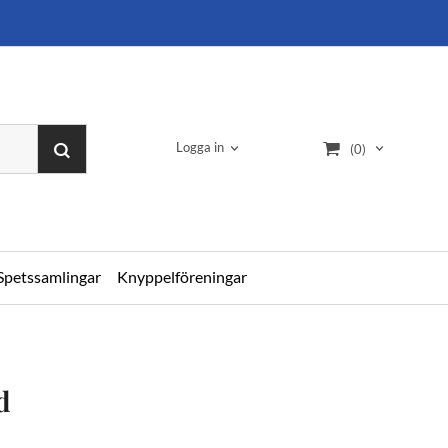
Logga in
(0)
Spetssamlingar
Knyppelföreningar
d