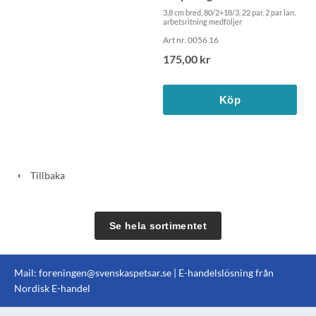
3,8 cm bred, 80/2+18/3, 22 par, 2 par lan,
arbetsritning medföljer
Art nr. 0056 16
175,00 kr
Köp
Tillbaka
Se hela sortimentet
Mail:
foreningen@svenskaspetsar.se
| E-handelslösning från
Nordisk E-handel