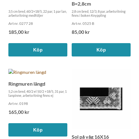
B=2,8cm
3,5 cm bred, 60/2+18/5, 22 par, 1 par lan,
2,8 cm bred, 12/3, 8 par, arbetsritning
arbetsritning medföljer
finns i boken Knyppling
Art nr. 0277 28
Art nr. 0525 B
185,00 kr
85,00 kr
Köp
Köp
Ringmuren längd
5,2 cm bred, 40/2 el 50/2 +18/5, 31 par, 1
lanpinne, arbetsritning finns ej
Art nr. 0198
165,00 kr
Köp
Sol på våg 16X16