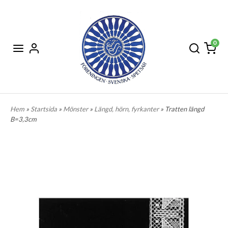
0
Hem
»
Startsida
»
Mönster
»
Längd, hörn, fyrkanter
» Tratten längd
B=3,3cm