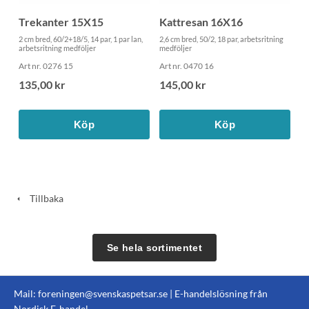
Trekanter 15X15
Kattresan 16X16
2 cm bred, 60/2+18/5, 14 par, 1 par lan,
2,6 cm bred, 50/2, 18 par, arbetsritning
arbetsritning medföljer
medföljer
Art nr. 0276 15
Art nr. 0470 16
135,00 kr
145,00 kr
Köp
Köp
Tillbaka
Se hela sortimentet
Mail:
foreningen@svenskaspetsar.se
| E-handelslösning från
Nordisk E-handel