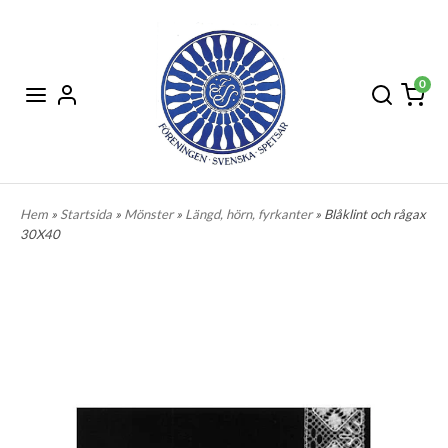
0
Hem
»
Startsida
»
Mönster
»
Längd, hörn, fyrkanter
» Blåklint och rågax
30X40