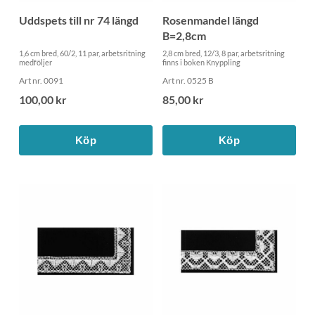
Uddspets till nr 74 längd
Rosenmandel längd
B=2,8cm
1,6 cm bred, 60/2, 11 par, arbetsritning
2,8 cm bred, 12/3, 8 par, arbetsritning
medföljer
finns i boken Knyppling
Art nr. 0091
Art nr. 0525 B
100,00 kr
85,00 kr
Köp
Köp