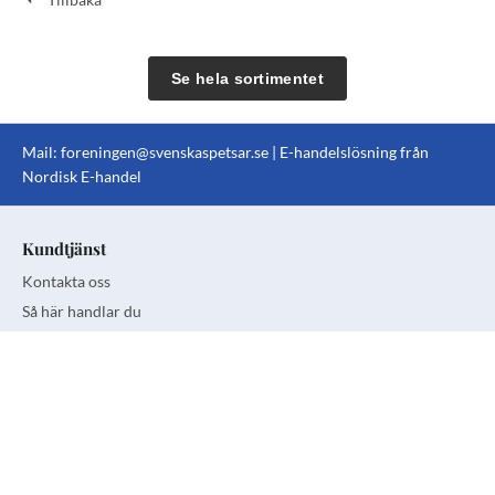
Se hela sortimentet
Mail:
foreningen@svenskaspetsar.se
| E-handelslösning från
Nordisk E-handel
Kundtjänst
Kontakta oss
Så här handlar du
Köp- och leveransvillkor
Personuppgiftspolicy
Information om cookies
Följ oss på sociala medier!
facebook