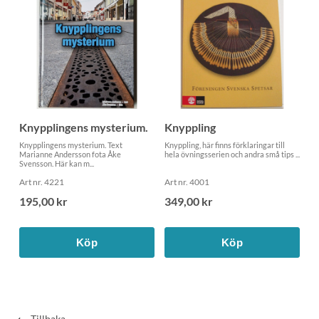
Knypplingens mysterium.
Knyppling
Knypplingens mysterium. Text
Knyppling, här finns förklaringar till
Marianne Andersson fota Åke
hela övningsserien och andra små tips ...
Svensson. Här kan m...
Art nr. 4221
Art nr. 4001
195,00 kr
349,00 kr
Köp
Köp
Tillbaka