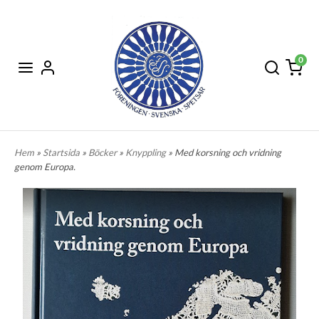
0
Hem
»
Startsida
»
Böcker
»
Knyppling
» Med korsning och vridning
genom Europa.