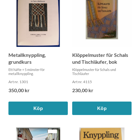
Klöppelmuster für Schals
Metallknyppling,
und Tischläufer, bok
grundkurs
Klöppelmuster für Schals und
Ett häfte + 5 mönster för
Tischläufer
metallknyppling.
Art nr. 4115
Art nr. 1301
230,00 kr
350,00 kr
Köp
Köp