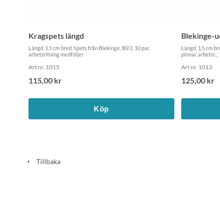
Kragspets längd
Blekinge-u
Längd, 1,1 cm bred, Spets från Blekinge, 80/2, 10 par,
Längd, 1,5 cm br
arbetsritning medföljer
pinnar, arbetsr...
Art nr. 1015
Art nr. 1013
115,00 kr
125,00 kr
Köp
Tillbaka