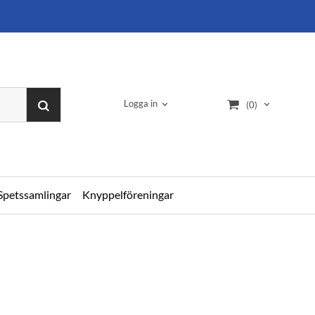
Logga in
(0)
Spetssamlingar
Knyppelföreningar