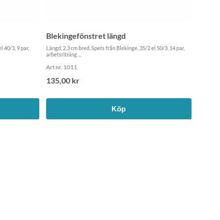
Blekingefönstret längd
l 40/3, 9 par,
Längd, 2,3 cm bred, Spets från Blekinge, 35/2 el 50/3, 14 par,
arbetsritning ...
Art nr. 1011
135,00 kr
Köp