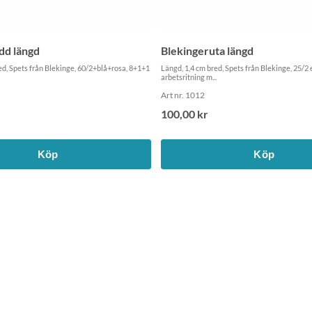
dd längd
Blekingeruta längd
ed, Spets från Blekinge, 60/2+blå+rosa, 8+1+1
Längd, 1,4 cm bred, Spets från Blekinge, 25/2 e
arbetsritning m...
Art nr. 1012
100,00 kr
Köp
Köp