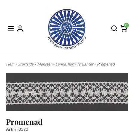
0
Hem
»
Startsida
»
Mönster
»
Längd, hörn, fyrkanter
» Promenad
Promenad
Artnr:
0590