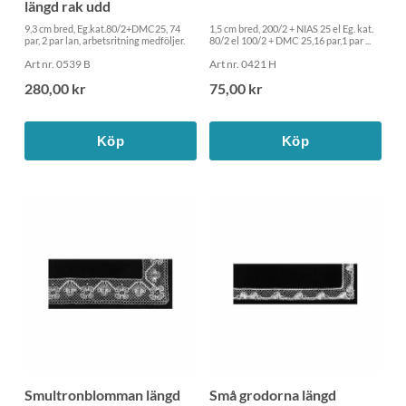
längd rak udd
9,3 cm bred, Eg.kat.80/2+DMC25, 74
1,5 cm bred, 200/2 + NIAS 25 el Eg. kat.
par, 2 par lan, arbetsritning medföljer.
80/2 el 100/2 + DMC 25,16 par,1 par ...
Art nr. 0539 B
Art nr. 0421 H
280,00 kr
75,00 kr
Köp
Köp
Smultronblomman längd
Små grodorna längd