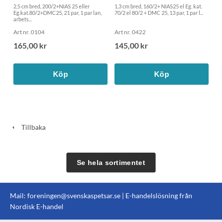
2,5 cm bred, 200/2+NIAS 25 eller
1,3 cm bred, 160/2+ NIAS25 el Eg. kat.
Eg.kat.80/2+DMC25, 21 par, 1 par lan,
70/2 el 80/2 + DMC 25, 13 par, 1 par l...
arbets...
Art nr. 0104
Art nr. 0422
165,00 kr
145,00 kr
Köp
Köp
Tillbaka
Se hela sortimentet
Mail:
foreningen@svenskaspetsar.se
| E-handelslösning från
Nordisk E-handel