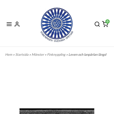
0
Hem
»
Startsida
»
Mönster
»
Finknyppling
» Leven och lanpärlan längd