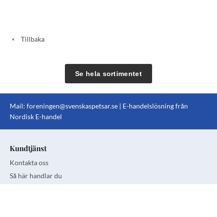
Tillbaka
Se hela sortimentet
Mail:
foreningen@svenskaspetsar.se
| E-handelslösning från
Nordisk E-handel
Kundtjänst
Kontakta oss
Så här handlar du
Köp- och leveransvillkor
Personuppgiftspolicy
Information om cookies