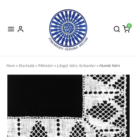
0
Hem
»
Startsida
»
Mönster
»
Längd, hörn, fyrkanter
» Humle hörn