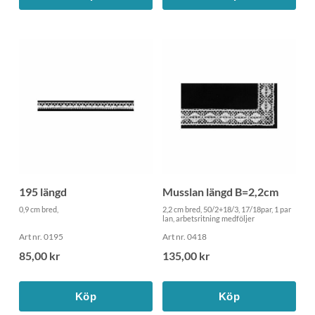
195 längd
Musslan längd B=2,2cm
0,9 cm bred,
2,2 cm bred, 50/2+18/3, 17/18par, 1 par
lan, arbetsritning medföljer
Art nr. 0195
Art nr. 0418
85,00 kr
135,00 kr
Köp
Köp