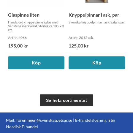
Glaspinne liten
Knyppelpinnar i ask, par
Handgjord knyppelpinne i glas med
Svenska knyppelpinnar i ask. Säljs i par.
Vadstena ingraverat. Storlek ca 10,5 x 3
cm.
Art nr. 4066
Art nr. 2012 ask.
195,00 kr
125,00 kr
Köp
Köp
Se hela sortimentet
Mail:
foreningen@svenskaspetsar.se
| E-handelslösning från
Nordisk E-handel