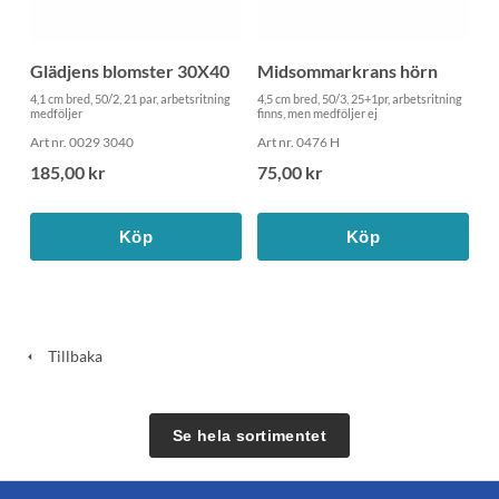
Glädjens blomster 30X40
Midsommarkrans hörn
4,1 cm bred, 50/2, 21 par, arbetsritning
4,5 cm bred, 50/3, 25+1pr, arbetsritning
medföljer
finns, men medföljer ej
Art nr. 0029 3040
Art nr. 0476 H
185,00 kr
75,00 kr
Köp
Köp
Tillbaka
Se hela sortimentet