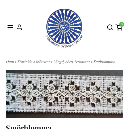
0
Hem
»
Startsida
»
Mönster
»
Längd, hörn, fyrkanter
» Smörblomma
Smörblomma