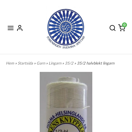
0
Hem
»
Startsida
»
Garn
»
Lingarn
»
35/2
» 35/2 halvblekt lingarn