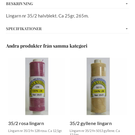
BESKRIVNING
Lingarn nr 35/2 halvblekt. Ca 25gr, 265m.
SPECIFIKATIONER
Andra produkter från samma kategori
35/2 rosa lingarn
35/2 gyllene lingarn
Lingarn nr 35/2 fn 128 rosa. Ca 12,5gr.
Lingarn nr 35/2 fn 5013 gyllene. Ca
12,5gr.